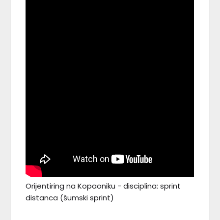
Orijentiring na Kopaoniku - disciplina: sprint
distanca (šumski sprint)