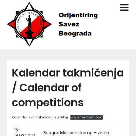
Skip
to
content
Kalendar takmičenja
/ Calendar of
competitions
Kalendar svih takmičenja u Srbiji
Preuzmi/download
15-
Beogradski sprint kamp – zimski
18.02.2024