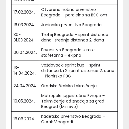
Otvoreno noćno prvenstvo
17.02.2024.
Beograda – paralelno sa BSK-om
16.03.2024.
Juniorsko prvenstvo Beograda
30-
Trofej Beograda – sprint distanca 1.
31.03.2024.
dana i srednja distanca 2. dana
Prvenstvo Beograda u miks
06.04.2024.
štafetama – ekipno
Voždovački sprint kup – sprint
13-
distanca 1. i 2 sprint distance 2. dana
14.04.2024.
– Pionirsko PBG
24.04.2024.
Gradsko školsko takmičenje
Metropole jugoistočne Evrope –
10.05.2024.
Takmičenje od značaja za grad
Beograd (Mirijevo)
Kadetsko prvenstvo Beograda –
16.06.2024.
Cerak Vinogradi