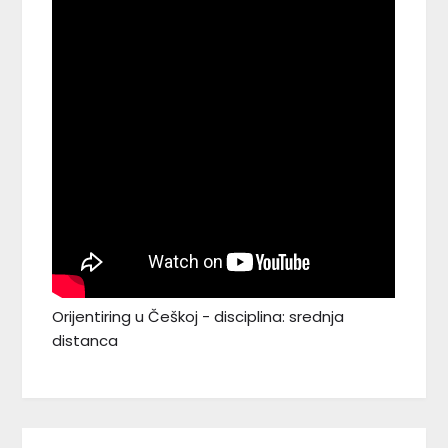
Orijentiring u Češkoj - disciplina: srednja
distanca