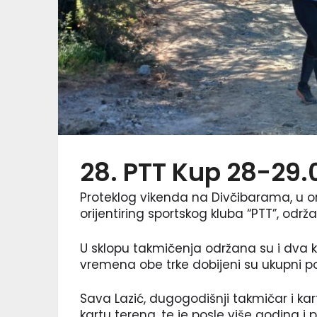
28. PTT Kup 28-29.
Proteklog vikenda na Divčibarama, u o
orijentiring sportskog kluba “PTT”, odr
U sklopu takmičenja održana su i dva ko
vremena obe trke dobijeni su ukupni p
Sava Lazić, dugogodišnji takmičar i kart
kartu terena, te je posle više godina i