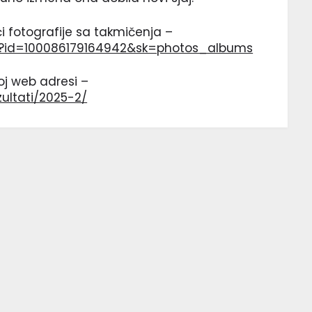
 fotografije sa takmičenja –
hp?id=100086179164942&sk=photos_albums
oj web adresi –
zultati/2025-2/