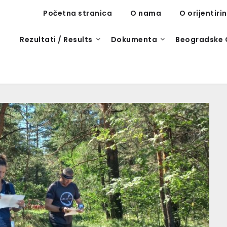
Početna stranica
O nama
O orijentiri
Rezultati / Results
Dokumenta
Beogradske 