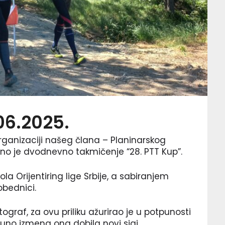
06.2025.
rganizaciji našeg člana – Planinarskog
žano je dvodnevno takmičenje “28. PTT Kup”.
la Orijentiring lige Srbije, a sabiranjem
obednici.
ograf, za ovu priliku ažurirao je u potpunosti
 puno izmena ona dobila novi sjaj.