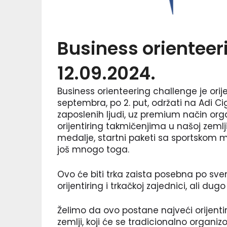
Business orienteer
12.09.2024.
Business orienteering challenge je orije
septembra, po 2. put, održati na Adi Cig
zaposlenih ljudi, uz premium način orga
orijentiring takmičenjima u našoj zemlj
medalje, startni paketi sa sportskom ma
još mnogo toga.
Ovo će biti trka zaista posebna po sv
orijentiring i trkačkoj zajednici, ali du
Želimo da ovo postane najveći orijent
zemlji, koji će se tradicionalno organi