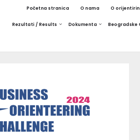
Početna stranica
O nama
O orijentiri
Rezultati / Results
Dokumenta
Beogradske 