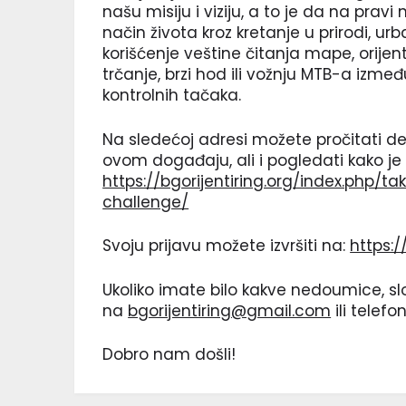
našu misiju i viziju, a to je da na prav
način života kroz kretanje u prirodi, 
korišćenje veštine čitanja mape, orij
trčanje, brzi hod ili vožnju MTB-a izmeđ
kontrolnih tačaka.
Na sledećoj adresi možete pročitati d
ovom događaju, ali i pogledati kako je t
https://bgorijentiring.org/index.php/
challenge/
Svoju prijavu možete izvršiti na:
https:
Ukoliko imate bilo kakve nedoumice, s
na
bgorijentiring@gmail.com
ili telef
Dobro nam došli!