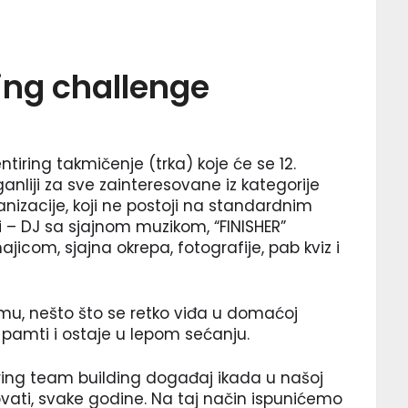
ing challenge
ntiring takmičenje (trka) koje će se 12.
anliji za sve zainteresovane iz kategorije
nizacije, koji ne postoji na standardnim
i – DJ sa sjajnom muzikom, “FINISHER”
jicom, sjajna okrepa, fotografije, pab kviz i
emu, nešto što se retko viđa u domaćoj
go pamti i ostaje u lepom sećanju.
iring team building događaj ikada u našoj
zovati, svake godine. Na taj način ispunićemo