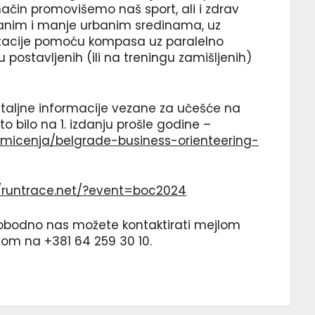
i način promovišemo naš sport, ali i zdrav
urbanim i manje urbanim sredinama, uz
entacije pomoću kompasa uz paralelno
u postavljenih (ili na treningu zamišljenih)
etaljne informacije vezane za učešće na
o bilo na 1. izdanju prošle godine –
takmicenja/belgrade-business-orienteering-
//runtrace.net/?event=boc2024
lobodno nas možete kontaktirati mejlom
onom na +381 64 259 30 10.