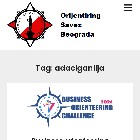
Skip
to
content
Tag:
adaciganlija