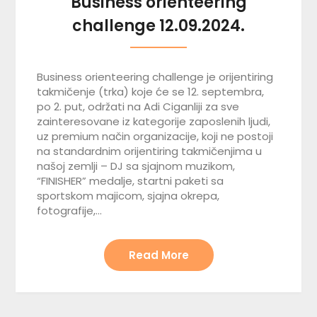
Business orienteering
challenge 12.09.2024.
Business orienteering challenge je orijentiring
takmičenje (trka) koje će se 12. septembra,
po 2. put, održati na Adi Ciganliji za sve
zainteresovane iz kategorije zaposlenih ljudi,
uz premium način organizacije, koji ne postoji
na standardnim orijentiring takmičenjima u
našoj zemlji – DJ sa sjajnom muzikom,
“FINISHER” medalje, startni paketi sa
sportskom majicom, sjajna okrepa,
fotografije,…
Read More