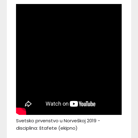
Svetsko prvenstvo u Norveškoj 2019 -
disciplina: štafete (ekipno)