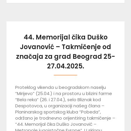
44. Memorijal čika Duško
Jovanović – Takmičenje od
značaja za grad Beograd 25-
27.04.2025.
Proteklog vikenda u beogradskom naselju
“Mirijevo” (25.04.) i na prostoru u blizini farme
“Bela reka” (26. i 27.04.), selo Bliznak kod
Despotovca, u organizaciji našeg člana –
Planinarskog sportskog kluba “Pobeda”,
održano je trodnevno orijentiring takmičenje –
“44. Memorijal čika Duško Jovanović –
Metropole jugoistočne Evrope”. U sklopu