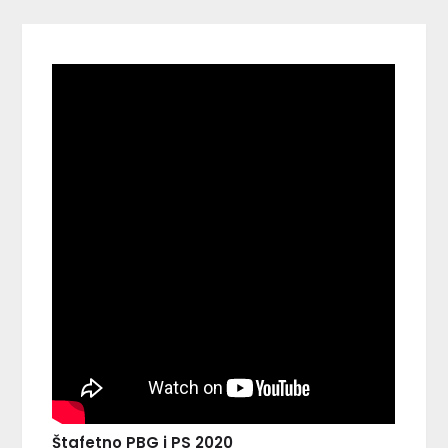
Štafetno PBG i PS 2020